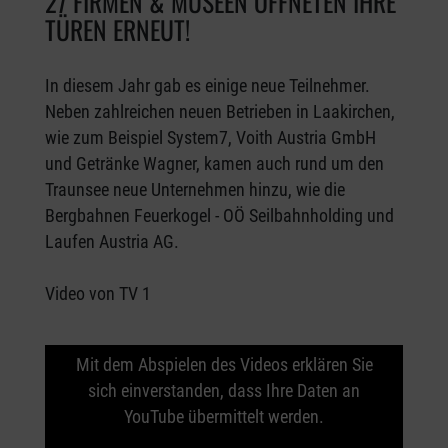
27 FIRMEN & MUSEEN ÖFFNETEN IHRE
TÜREN ERNEUT!
In diesem Jahr gab es einige neue Teilnehmer.
Neben zahlreichen neuen Betrieben in Laakirchen,
wie zum Beispiel System7, Voith Austria GmbH
und Getränke Wagner, kamen auch rund um den
Traunsee neue Unternehmen hinzu, wie die
Bergbahnen Feuerkogel - OÖ Seilbahnholding und
Laufen Austria AG.
Video von TV 1
Video zu der 3. Langen Nacht der Industriekultur von TV 
Video (Das YouTube-Video öffnet sich in einem neuen Fen
Mit dem Abspielen des Videos erklären Sie
sich einverstanden, dass Ihre Daten an
YouTube übermittelt werden.