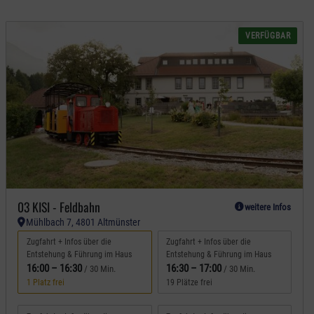
VERFÜGBAR
03 KISI - Feldbahn
weitere Infos
Mühlbach 7, 4801 Altmünster
Zugfahrt + Infos über die
Zugfahrt + Infos über die
Entstehung & Führung im Haus
Entstehung & Führung im Haus
16:00
–
16:30
16:30
–
17:00
/ 30 Min.
/ 30 Min.
1 Platz frei
19 Plätze frei