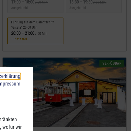
17:00
–
18:00
18:30
–
19:30
/ 60 Min.
/ 60 Min.
Ausgebucht
Ausgebucht
Führung auf dem Dampfschiff
"Gisela" 20:00 Uhr
20:00
–
21:00
/ 60 Min.
1 Platz frei
VERFÜGBAR
zerklärung
mpressum
hränkten
, wofür wir