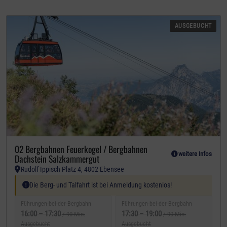
AUSGEBUCHT
02 Bergbahnen Feuerkogel / Bergbahnen
weitere Infos
Dachstein Salzkammergut
Rudolf Ippisch Platz 4, 4802 Ebensee
Spezielle Anforderungen:
Die Berg- und Talfahrt ist bei Anmeldung kostenlos!
Führungen bei der Bergbahn
Führungen bei der Bergbahn
16:00
–
17:30
17:30
–
19:00
/ 90 Min.
/ 90 Min.
Ausgebucht
Ausgebucht