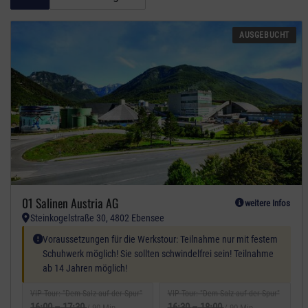
AUSGEBUCHT
01 Salinen Austria AG
weitere Infos
Steinkogelstraße 30, 4802 Ebensee
Spezielle Anforderungen:
Voraussetzungen für die Werkstour: Teilnahme nur mit festem
Schuhwerk möglich! Sie sollten schwindelfrei sein! Teilnahme
ab 14 Jahren möglich!
VIP-Tour: "Dem Salz auf der Spur"
VIP-Tour: "Dem Salz auf der Spur"
16:00
–
17:30
16:30
–
18:00
/ 90 Min.
/ 90 Min.