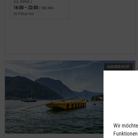
(ca. 60min.)
16:00
–
22:00
/ 360 Min.
96 Plätze frei
AUSGEBUCHT
Wir möchte
Funktionen 