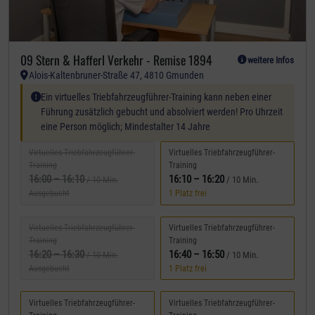
09 Stern & Hafferl Verkehr - Remise 1894
weitere Infos
Alois-Kaltenbruner-Straße 47, 4810 Gmunden
Spezielle Anforderungen:
Ein virtuelles Triebfahrzeugführer-Training kann neben einer
Führung zusätzlich gebucht und absolviert werden! Pro Uhrzeit
eine Person möglich; Mindestalter 14 Jahre
Virtuelles Triebfahrzeugführer-
Virtuelles Triebfahrzeugführer-
Training
Training
16:00
–
16:10
16:10
–
16:20
/ 10 Min.
/ 10 Min.
Ausgebucht
1 Platz frei
Virtuelles Triebfahrzeugführer-
Virtuelles Triebfahrzeugführer-
Training
Training
16:20
–
16:30
16:40
–
16:50
/ 10 Min.
/ 10 Min.
Ausgebucht
1 Platz frei
Virtuelles Triebfahrzeugführer-
Virtuelles Triebfahrzeugführer-