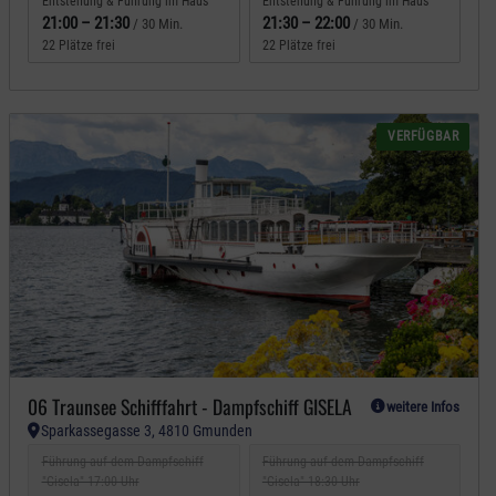
Entstehung & Führung im Haus
Entstehung & Führung im Haus
21:00
–
21:30
21:30
–
22:00
/ 30 Min.
/ 30 Min.
22 Plätze frei
22 Plätze frei
VERFÜGBAR
06 Traunsee Schifffahrt - Dampfschiff GISELA
weitere Infos
Sparkassegasse 3, 4810 Gmunden
Führung auf dem Dampfschiff
Führung auf dem Dampfschiff
"Gisela" 17:00 Uhr
"Gisela" 18:30 Uhr