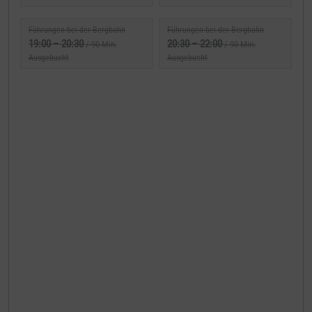
Führungen bei der Bergbahn
Führungen bei der Bergbahn
19:00
–
20:30
20:30
–
22:00
/ 90 Min.
/ 90 Min.
Ausgebucht
Ausgebucht