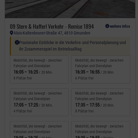
09 Stern & Hafferl Verkehr - Remise 1894
weitere Infos
Alois-Kaltenbruner-Straße 47, 4810 Gmunden
Spezielle Anforderungen:
Praxisnahe Einblicke in die Verkehrs- und Personalplanung und
ihr Zusammenspiel im Betriebsalltag
Mobilität, die bewegt - zwischen
Mobilität, die bewegt - zwischen
Fahrplan und Dienstplan
Fahrplan und Dienstplan
16:05
–
16:25
16:35
–
16:55
/ 20 Min.
/ 20 Min.
8 Plätze frei
6 Plätze frei
Mobilität, die bewegt - zwischen
Mobilität, die bewegt - zwischen
Fahrplan und Dienstplan
Fahrplan und Dienstplan
17:05
–
17:25
17:35
–
17:55
/ 20 Min.
/ 20 Min.
4 Plätze frei
8 Plätze frei
Mobilität, die bewegt - zwischen
Mobilität, die bewegt - zwischen
Fahrplan und Dienstplan
Fahrplan und Dienstplan
18:05
–
18:25
18:35
–
18:55