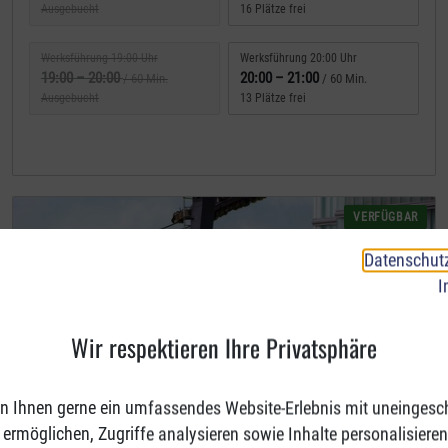
Ausgebucht
16 Plätze frei
Werksführung 19:00 Uhr
Werksführung 20:00 Uhr
19:00
–
20:00
20:00
–
21:00
/ 60 Min.
/ 60 Min.
Ausgebucht
13 Plätze frei
VERFÜGBAR
Datenschut
I
Wir respektieren Ihre Privatsphäre
n Ihnen gerne ein umfassendes Website-Erlebnis mit uneingesc
ermöglichen, Zugriffe analysieren sowie Inhalte personalisieren