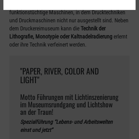
Das Druckereimuseum beeindruckt vor allem durch
funktionstüchtige Maschinen, in dem Drucktechniken
und Druckmaschinen nicht nur ausgestellt sind. Neben
dem Druckereimuseum kann die
Technik der
Lithografie, Monotypie oder Kaltnadelradierung
erlernt
oder ihre Technik verfeinert werden.
"PAPER, RIVER, COLOR AND
LIGHT"
Motto Führungen mit Lichtinszenierung
im Museumsrundgang und Lichtshow
an der Traun!
Spezialführung “Lebens- und Arbeitswelten
einst und jetzt”