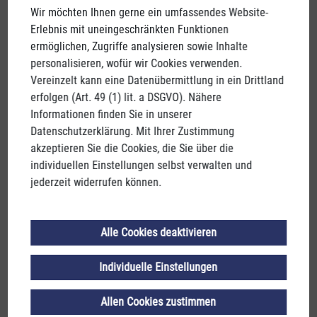
Wir möchten Ihnen gerne ein umfassendes Website-
Erlebnis mit uneingeschränkten Funktionen
DIE "WEISSE UND SCHWARZE KUNST"
ermöglichen, Zugriffe analysieren sowie Inhalte
personalisieren, wofür wir Cookies verwenden.
Vereinzelt kann eine Datenübermittlung in ein Drittland
Im einzigartigen Ambiente der ehemaligen
erfolgen (Art. 49 (1) lit. a DSGVO). Nähere
Papierfabrik, eingebettet in die reizvolle Landschaft
Informationen finden Sie in unserer
entlang des romantischen Traunufers, erleben Sie und
Datenschutzerklärung. Mit Ihrer Zustimmung
Ihre Familie Papiererzeugung und Druck hautnah! Im
akzeptieren Sie die Cookies, die Sie über die
Österreichischen Papiermachermuseum begeben sich
individuellen Einstellungen selbst verwalten und
die Gäste auf eine Erlebnisreise in die
“Alte Fabrik”
, in
jederzeit widerrufen können.
welcher
ab 1868 bis 1988
Papier erzeugt wurde.
Einzigartige Exponate veranschaulichen auf
Alle Cookies deaktivieren
eindrucksvolle Weise die Entwicklung der
“Weißen
Kunst”
von ihren Anfängen bis zum heutigen Tag. Hier
Individuelle Einstellungen
erlebt man Papiererzeugung hautnah und kann diese
im wahrsten Sinne des Wortes begreifen.
Allen Cookies zustimmen