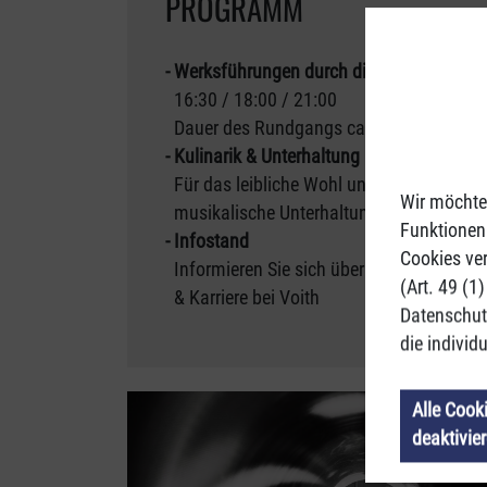
PROGRAMM
- Werksführungen durch die Produktion:
16:30 / 18:00 / 21:00
Dauer des Rundgangs ca. 1 Stunde
- Kulinarik & Unterhaltung
Für das leibliche Wohl und
Wir möchte
musikalische Unterhaltung ist gesorgt.
Funktionen 
- Infostand
Cookies ver
Informieren Sie sich über Ausbildung
(Art. 49 (1
& Karriere bei Voith
Datenschutz
die individ
Alle Cook
deaktivie