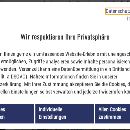
ein kosten- und zeitsparendes Komplettangebot für die P
Datenschut
Die Produktpalette
umfasst derzeit die Herstellung von 
I
Walzenservice für alle in Papiermaschinen verwendeten 
Laakirchen werden Neuwalzen jeden Walzentyps hergest
Wir respektieren Ihre Privatsphäre
Saugwalzen in einem speziellen Bereich durchgeführt. De
VOITH EVOSTRETCH BREITSTRECKWALZE
gefertigt. Ei
Werkes ist einer der modernsten Walzenprüfstände der We
n Ihnen gerne ein umfassendes Website-Erlebnis mit uneingesc
Länge bis 16m, einem Durchmesser von 2,5m und einem 
ermöglichen, Zugriffe analysieren sowie Inhalte personalisieren
wenden. Vereinzelt kann eine Datenübermittlung in ein Drittland
) lit. a DSGVO). Nähere Informationen finden Sie in unserer
erklärung. Mit Ihrer Zustimmung akzeptieren Sie die Cookies, d
uellen Einstellungen selbst verwalten und jederzeit widerrufen k
ies
Individuelle
Allen Cookies
ren
Einstellungen
zustimmen