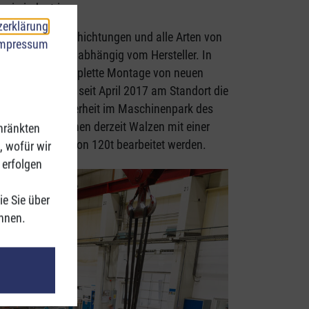
apierindustrie.
zerklärung
thermischen Beschichtungen und alle Arten von
mpressum
Walzentypen, unabhängig vom Hersteller. In
ellt und die komplette Montage von neuen
s Weiteren wird seit April 2017 am Standort die
ne große Besonderheit im Maschinenpark des
lt. Darauf können derzeit Walzen mit einer
hränkten
Stückgewicht von 120t bearbeitet werden.
, wofür wir
 erfolgen
ie Sie über
önnen.