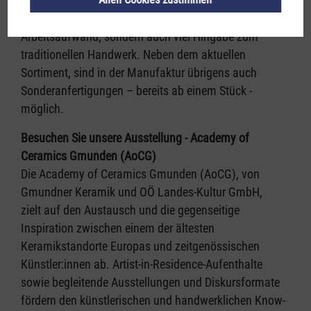
In jedem einzelnen Stück steckt nicht nur viel
Arbeitsaufwand, sondern auch viel Hingabe zum
traditionellen Handwerk. Neben dem aktuellen
Sortiment, sind in der Manufaktur übrigens auch
Sonderanfertigungen – bereits ab einem Stück -
möglich.
Besuchen Sie unsere Ausstellung - Academy of
Ceramics Gmunden (AoCG)
Die Academy of Ceramics Gmunden (AoCG), von
Gmundner Keramik und OÖ Landes-Kultur GmbH,
zielt auf den Austausch und die gegenseitige
Inspiration zwischen einem der ältesten
Keramikstandorte Europas und zeitgenössischen
Künstler:innen ab. Artist-in-Residence-Aufenthalte
sowie begleitende Ausstellungen und Diskursformate
fördern den künstlerischen und handwerklichen Know-