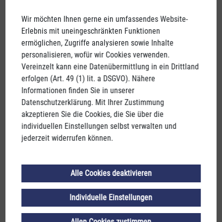
Wir möchten Ihnen gerne ein umfassendes Website-
Erlebnis mit uneingeschränkten Funktionen
ermöglichen, Zugriffe analysieren sowie Inhalte
personalisieren, wofür wir Cookies verwenden.
JEDES STÜCK EIN UNIKAT
Vereinzelt kann eine Datenübermittlung in ein Drittland
erfolgen (Art. 49 (1) lit. a DSGVO). Nähere
Informationen finden Sie in unserer
Gegründet 1492 steht die
Gmundner Keramik
heute als
Datenschutzerklärung. Mit Ihrer Zustimmung
Synonym für beste österreichische Tischkultur.
akzeptieren Sie die Cookies, die Sie über die
Es ist die einzigartige Liebe zum traditionellen
individuellen Einstellungen selbst verwalten und
Handwerk mit der jedes Stück zum Unikat wird.
jederzeit widerrufen können.
Die unverwechselbaren Designs und weichen
keramische Formen verkörpern 100 Prozent Österreich.
Alle Cookies deaktivieren
Jedes Stück, von der Masseaufbereitung über die
Formgebung bis zur Malerei & Flammerei -
Individuelle Einstellungen
alles entstammt der im Salzkammergut ansässigen
Manufaktur.
Allen Cookies zustimmen